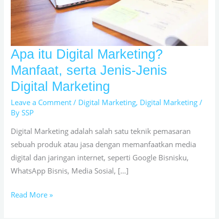
Apa itu Digital Marketing?
Apa
itu
Manfaat, serta Jenis-Jenis
Digital
Digital Marketing
Marketing?
Leave a Comment
/
Digital Marketing
,
Digital Marketing
/
Manfaat,
By
SSP
serta
Jenis-
Digital Marketing adalah salah satu teknik pemasaran
Jenis
sebuah produk atau jasa dengan memanfaatkan media
Digital
digital dan jaringan internet, seperti Google Bisnisku,
Marketing
WhatsApp Bisnis, Media Sosial, […]
Read More »