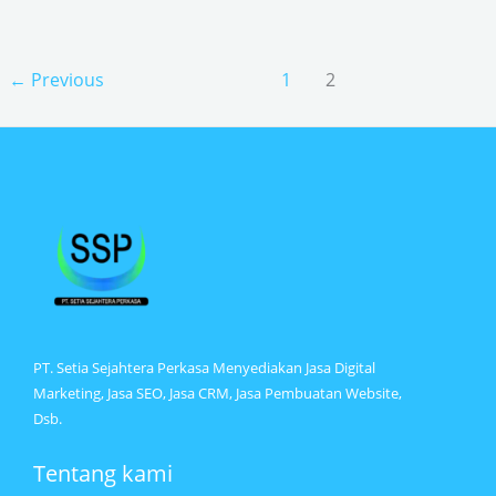
←
Previous
1
2
PT. Setia Sejahtera Perkasa Menyediakan Jasa Digital
Marketing, Jasa SEO, Jasa CRM, Jasa Pembuatan Website,
Dsb.
Tentang kami