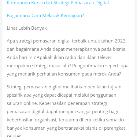
Komponen Kunci dari Strategi Pemasaran Digital
Bagaimana Cara Melacak Kemajuan?
Lihat Lebih Banyak
Apa strategi pemasaran digital terbaik untuk tahun 2023,
dan bagaimana Anda dapat menerapkannya pada bisnis
Anda hari ini? Apakah iklan radio dan iklan televisi
merupakan strategi masa lalu? Pengoptimalan seperti apa
yang menarik perhatian konsumen pada merek Anda?
Strategi pemasaran digital melibatkan penilaian tujuan
spesifik apa yang dapat dicapai melalui penggunaan
saluran online. Keberhasilan penerapan strategi
pemasaran digital dapat menjadi sangat penting bagi
keberhasilan organisasi, terutama di era ketika semakin
banyak konsumen yang bertransaksi bisnis di perangkat
seluler.