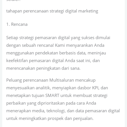
tahapan perencanaan strategi digital marketing
1. Rencana
Setiap strategi pemasaran digital yang sukses dimulai
dengan sebuah rencana! Kami menyarankan Anda
menggunakan pendekatan berbasis data, meninjau
keefektifan pemasaran digital Anda saat ini, dan
merencanakan peningkatan dari sana.
Peluang perencanaan Multisaluran mencakup
menyesuaikan analitik, menyiapkan dasbor KPI, dan
menetapkan tujuan SMART untuk membuat strategi
perbaikan yang diprioritaskan pada cara Anda
menerapkan media, teknologi, dan data pemasaran digital
untuk meningkatkan prospek dan penjualan.