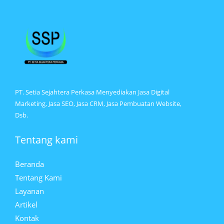
PT. Setia Sejahtera Perkasa Menyediakan Jasa Digital
Marketing, Jasa SEO, Jasa CRM, Jasa Pembuatan Website,
Dsb.
Tentang kami
Beranda
Tentang Kami
Layanan
Artikel
Kontak