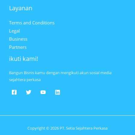
Layanan
Terms and Conditions
Legal
Business
Partners
ikuti kami!
Bangun Bisnis kamu dengan mengikuti akun sosial media
sejahtera perkasa
Copyright © 2026 PT. Setia Sejahtera Perkasa