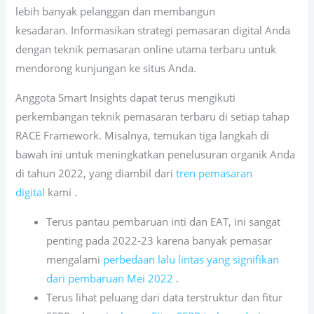
lebih banyak pelanggan dan membangun
kesadaran. Informasikan strategi pemasaran digital Anda
dengan teknik pemasaran online utama terbaru untuk
mendorong kunjungan ke situs Anda.
Anggota Smart Insights dapat terus mengikuti
perkembangan teknik pemasaran terbaru di setiap tahap
RACE Framework. Misalnya, temukan tiga langkah di
bawah ini untuk meningkatkan penelusuran organik Anda
di tahun 2022, yang diambil dari
tren pemasaran
digital
kami .
Terus pantau pembaruan inti dan EAT, ini sangat
penting pada 2022-23 karena banyak pemasar
mengalami
perbedaan lalu lintas yang signifikan
dari pembaruan Mei 2022
.
Terus lihat peluang dari data terstruktur dan fitur