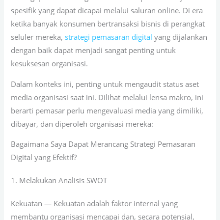
spesifik yang dapat dicapai melalui saluran online. Di era
ketika banyak konsumen bertransaksi bisnis di perangkat
seluler mereka,
strategi pemasaran digital
yang dijalankan
dengan baik dapat menjadi sangat penting untuk
kesuksesan organisasi.
Dalam konteks ini, penting untuk mengaudit status aset
media organisasi saat ini. Dilihat melalui lensa makro, ini
berarti pemasar perlu mengevaluasi media yang dimiliki,
dibayar, dan diperoleh organisasi mereka:
Bagaimana Saya Dapat Merancang Strategi Pemasaran
Digital yang Efektif?
1. Melakukan Analisis SWOT
Kekuatan — Kekuatan adalah faktor internal yang
membantu organisasi mencapai dan, secara potensial,