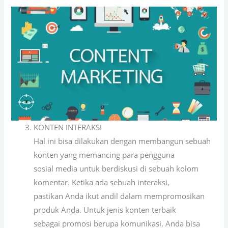
KONTEN INTERAKSI
Hal ini bisa dilakukan dengan membangun sebuah
konten yang memancing para pengguna
sosial media untuk berdiskusi di sebuah kolom
komentar. Ketika ada sebuah interaksi,
pastikan Anda ikut andil dalam mempromosikan
produk Anda. Untuk jenis konten terbaik
sebagai promosi berupa komunikasi, Anda bisa