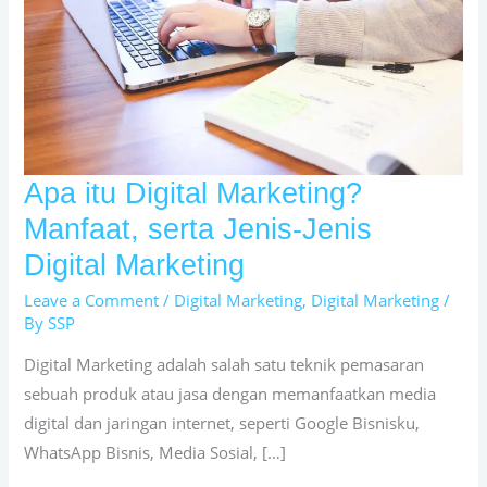
Apa itu Digital Marketing?
Apa
itu
Manfaat, serta Jenis-Jenis
Digital
Digital Marketing
Marketing?
Leave a Comment
/
Digital Marketing
,
Digital Marketing
/
Manfaat,
By
SSP
serta
Jenis-
Digital Marketing adalah salah satu teknik pemasaran
Jenis
sebuah produk atau jasa dengan memanfaatkan media
Digital
digital dan jaringan internet, seperti Google Bisnisku,
Marketing
WhatsApp Bisnis, Media Sosial, […]