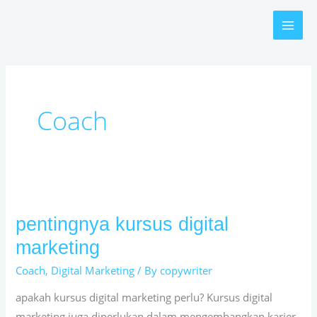
Skip
to
content
Coach
pentingnya kursus digital
pentingnya
kursus
marketing
digital
Coach
,
Digital Marketing
/ By
copywriter
marketing
apakah kursus digital marketing perlu? Kursus digital
marketing juga diperlukan dalam mengembangkan karier