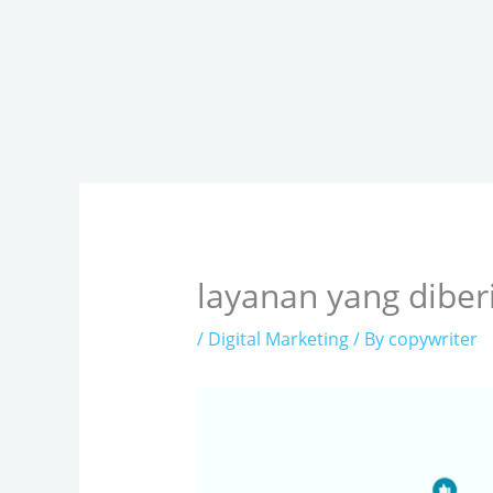
Skip
to
content
layanan yang diberi
/
Digital Marketing
/ By
copywriter