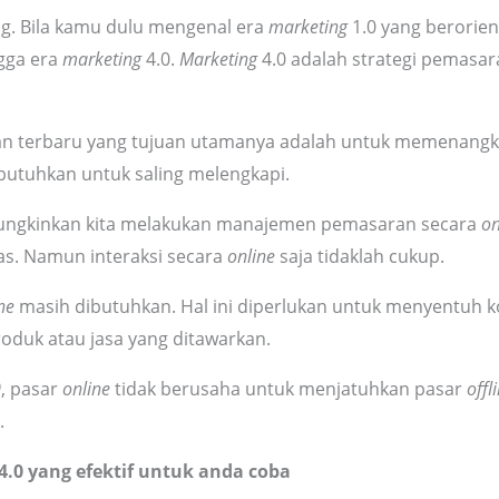
. Bila kamu dulu mengenal era
marketing
1.0 yang berorien
gga era
marketing
4.0.
Marketing
4.0 adalah strategi pemasa
n terbaru yang tujuan utamanya adalah untuk memenangk
butuhkan untuk saling melengkapi.
ngkinkan kita melakukan manajemen pemasaran secara
on
as. Namun interaksi secara
online
saja tidaklah cukup.
ine
masih dibutuhkan. Hal ini diperlukan untuk menyentuh
duk atau jasa yang ditawarkan.
0
, pasar
online
tidak berusaha untuk menjatuhkan pasar
offl
.
.0 yang efektif untuk anda coba