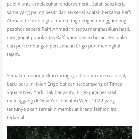
publik untuk melakukan endorsement . Salah satu kerja
sama yang paling besar dan terkenal adalah bersama Raffi
Ahmad. Contoh digital marketing dengan menggandeng
pesohor seperti Raffi Ahmad ini tentu menghasilkan hasil,
mengingat popularitas Raffi yang begitu besar. Penjualan
dan perkembangan perusahaan Erigo pun meningkat
tajam.
Semakin menunjukkan taringnya di dunia internasional,
baru-baru ini iklan Erigo bahkan terpampang di Times
Square New York. Tak hanya itu, Erigo juga berhasil
melenggang di New York Fashion Week 2022 yang
tentunya akan semakin membuat brand fashion ini
terkenal.