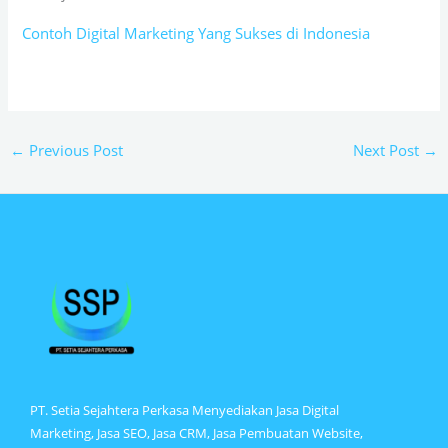
Contoh Digital Marketing Yang Sukses di Indonesia
←
Previous Post
Next Post
→
PT. Setia Sejahtera Perkasa Menyediakan Jasa Digital
Marketing, Jasa SEO, Jasa CRM, Jasa Pembuatan Website,