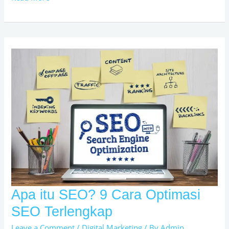
yang
harus
dihindari
Apa itu SEO? 9 Cara Optimasi
Apa
itu
SEO Terlengkap
SEO?
Leave a Comment
/
Digital Marketing
/ By
Admin