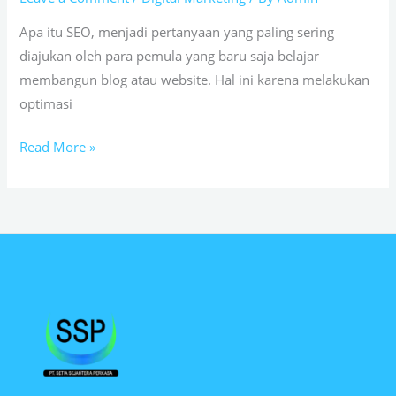
9
Cara
Apa itu SEO, menjadi pertanyaan yang paling sering
Optimasi
diajukan oleh para pemula yang baru saja belajar
SEO
membangun blog atau website. Hal ini karena melakukan
Terlengkap
optimasi
Read More »