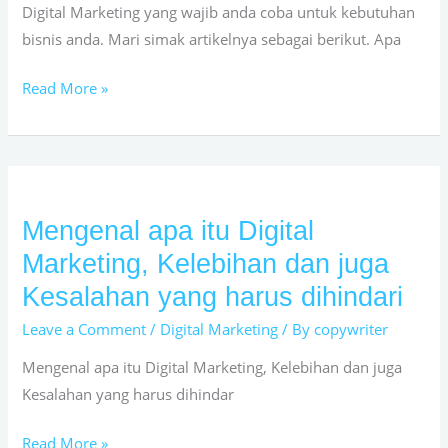
Digital Marketing yang wajib anda coba untuk kebutuhan
bisnis anda. Mari simak artikelnya sebagai berikut. Apa
Read More »
Mengenal apa itu Digital
Mengenal
apa
Marketing, Kelebihan dan juga
itu
Kesalahan yang harus dihindari
Digital
Leave a Comment
/
Digital Marketing
/ By
copywriter
Marketing,
Kelebihan
Mengenal apa itu Digital Marketing, Kelebihan dan juga
dan
Kesalahan yang harus dihindar
juga
Kesalahan
Read More »