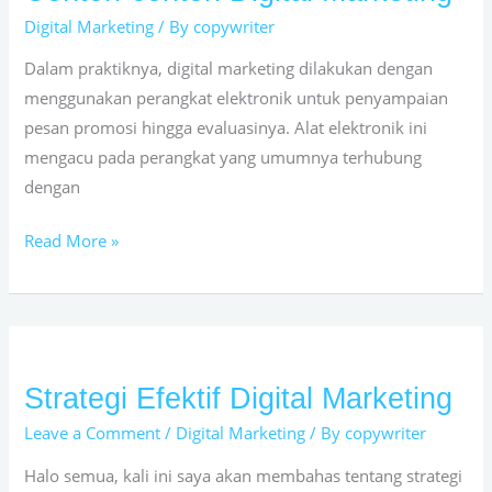
contoh
Digital Marketing
/ By
copywriter
Digital
Dalam praktiknya, digital marketing dilakukan dengan
Marketing
menggunakan perangkat elektronik untuk penyampaian
pesan promosi hingga evaluasinya. Alat elektronik ini
mengacu pada perangkat yang umumnya terhubung
dengan
Read More »
Strategi Efektif Digital Marketing
Strategi
Efektif
Leave a Comment
/
Digital Marketing
/ By
copywriter
Digital
Halo semua, kali ini saya akan membahas tentang strategi
Marketing