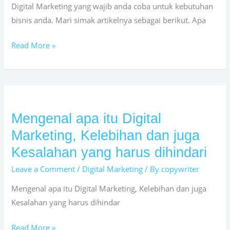
Digital Marketing yang wajib anda coba untuk kebutuhan
bisnis anda. Mari simak artikelnya sebagai berikut. Apa
Read More »
Mengenal apa itu Digital
Mengenal
apa
Marketing, Kelebihan dan juga
itu
Kesalahan yang harus dihindari
Digital
Leave a Comment
/
Digital Marketing
/ By
copywriter
Marketing,
Kelebihan
Mengenal apa itu Digital Marketing, Kelebihan dan juga
dan
Kesalahan yang harus dihindar
juga
Kesalahan
Read More »