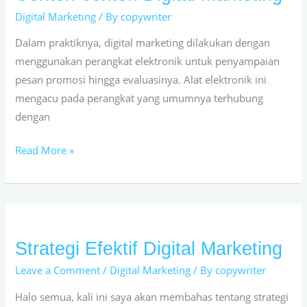
contoh
Digital Marketing
/ By
copywriter
Digital
Dalam praktiknya, digital marketing dilakukan dengan
Marketing
menggunakan perangkat elektronik untuk penyampaian
pesan promosi hingga evaluasinya. Alat elektronik ini
mengacu pada perangkat yang umumnya terhubung
dengan
Read More »
Strategi Efektif Digital Marketing
Strategi
Efektif
Leave a Comment
/
Digital Marketing
/ By
copywriter
Digital
Halo semua, kali ini saya akan membahas tentang strategi
Marketing