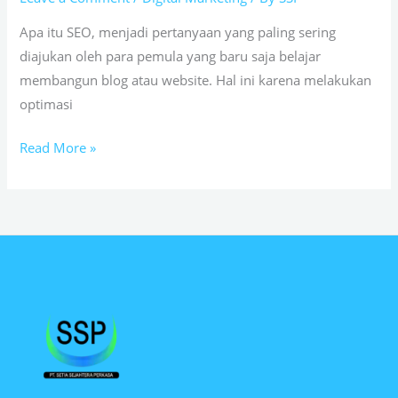
9
Cara
Apa itu SEO, menjadi pertanyaan yang paling sering
Optimasi
diajukan oleh para pemula yang baru saja belajar
SEO
membangun blog atau website. Hal ini karena melakukan
Terlengkap
optimasi
Read More »