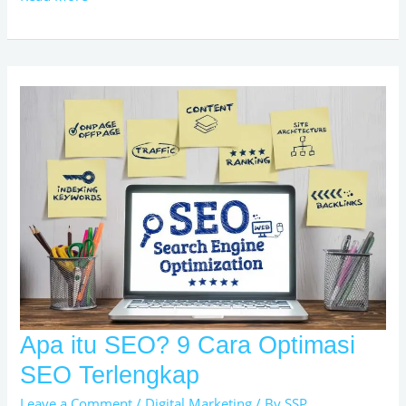
yang
harus
dihindari
Apa itu SEO? 9 Cara Optimasi
Apa
itu
SEO Terlengkap
SEO?
Leave a Comment
/
Digital Marketing
/ By
SSP